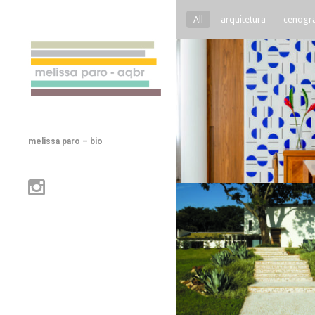
All
arquitetura
cenogra
melissa paro – bio