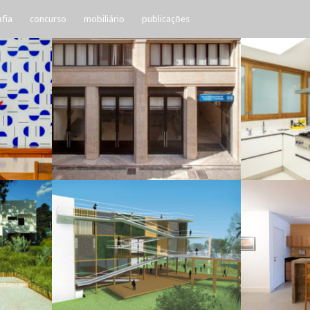
fia
concurso
mobiliário
publicações